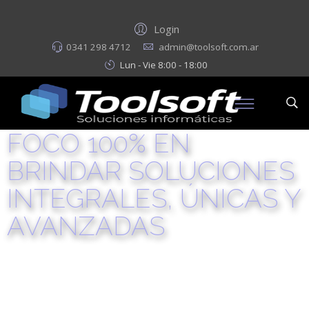
Login
0341 298 4712
admin@toolsoft.com.ar
Lun - Vie 8:00 - 18:00
FOCO 100% EN
BRINDAR SOLUCIONES
INTEGRALES, ÚNICAS Y
AVANZADAS
Buscamos ofrecerles a nuestros clientes cada servicio en la
modalidad llave en mano, logrando total transparencia en la
implementación de las diversas tecnologías informáticas que
empleamos. Gracias a nuestra forma de trabajo online,