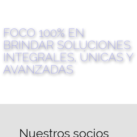
conseguimos que cada cliente pueda usar nuestros servicios
sin la necesidad de marcar horarios ni distancias. Estamos
donde nos necesitan.
FOCO 100% EN
BRINDAR SOLUCIONES
INTEGRALES, ÚNICAS Y
AVANZADAS
Buscamos ofrecerles a nuestros clientes cada servicio en la
modalidad llave en mano, logrando total transparencia en la
implementación de las diversas tecnologías informáticas que
empleamos. Gracias a nuestra forma de trabajo online,
conseguimos que cada cliente pueda usar nuestros servicios
sin la necesidad de marcar horarios ni distancias. Estamos
donde nos necesitan.
Nuestros socios